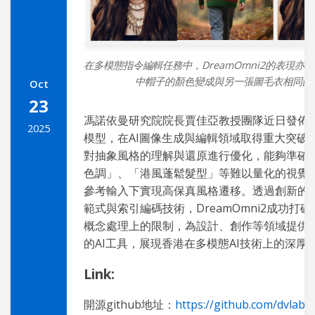
在多模態指令編輯任務中，DreamOmni2的表現亦
中帽子的顏色變成與另一張圖毛衣相同的
Oct
23
馮諾依曼研究院院長賈佳亞教授團隊近日發佈的Dr
2025
模型，在AI圖像生成與編輯領域取得重大突破
對抽象風格的理解與還原進行優化，能夠準確
色調」、「港風蓬鬆髮型」等難以量化的視覺
參考輸入下實現高保真風格遷移。透過創新的
範式與索引編碼技術，DreamOmni2成功打
概念處理上的限制，為設計、創作等領域提供
的AI工具，展現香港在多模態AI技術上的深厚
Link:
開源github地址：
https://github.com/dvlab-