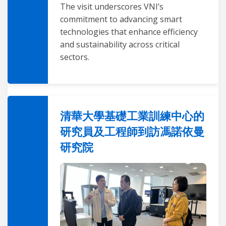
The visit underscores VNI’s
commitment to advancing smart
technologies that enhance efficiency
and sustainability across critical
sectors.
清華大學基礎工業訓練中心的
研究員及工程師到訪馮諾依曼
研究院