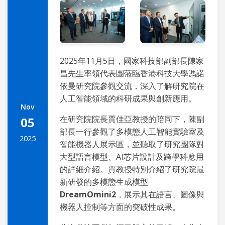
2025年11月5日，國家科技部副部長陳家
昌先生率領代表團蒞臨香港科技大學馮諾
依曼研究院參觀交流，深入了解研究院在
人工智能領域的科研成果與創新應用。
Nov
在研究院院長賈佳亞教授的陪同下，陳副
05
部長一行參觀了多模態人工智能實驗室及
2025
智能機器人展示區，並聽取了研究團隊對
大型語言模型、AI芯片設計及跨學科應用
的詳細介紹。賈教授特別介紹了研究院最
新研發的多模態生成模型
DreamOmini2
，展示其在語言、圖像與
機器人控制等方面的突破性成果。