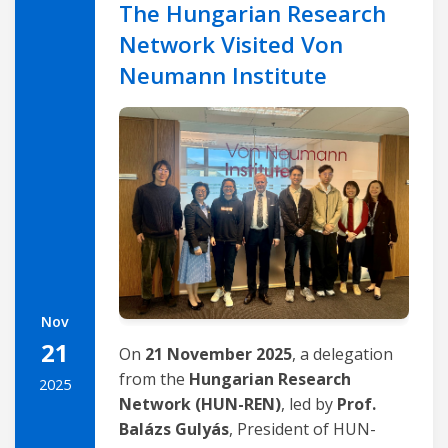
The Hungarian Research
Network Visited Von
Neumann Institute
Nov
21
On
21 November 2025
, a delegation
from the
Hungarian Research
2025
Network (HUN-REN)
, led by
Prof.
Balázs Gulyás
, President of HUN-