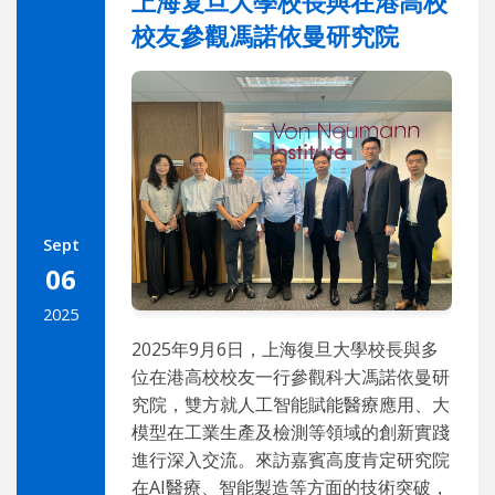
上海复旦大學校長與在港高校
校友參觀馮諾依曼研究院
Sept
06
2025
2025年9月6日，上海復旦大學校長與多
位在港高校校友一行參觀科大馮諾依曼研
究院，雙方就人工智能賦能醫療應用、大
模型在工業生產及檢測等領域的創新實踐
進行深入交流。來訪嘉賓高度肯定研究院
在AI醫療、智能製造等方面的技術突破，