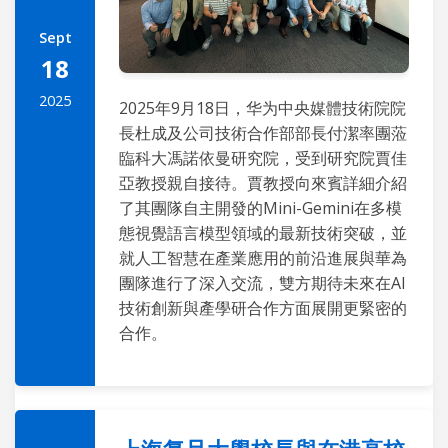
Sept
18
2025
2025年9月18日，华为中央媒體技術院院
長杜成及公司技術合作部部長付潔率團蒞
臨科大馮諾依曼研究院，受到研究院賈佳
亞教授親自接待。賈教授向來賓詳細介紹
了其團隊自主開發的Mini-Gemini在多模
態視覺語言模型領域的最新技術突破，並
就人工智慧在產業應用的前沿進展與華為
團隊進行了深入交流，雙方期待未來在AI
技術創新與產學研合作方面展開更緊密的
合作。